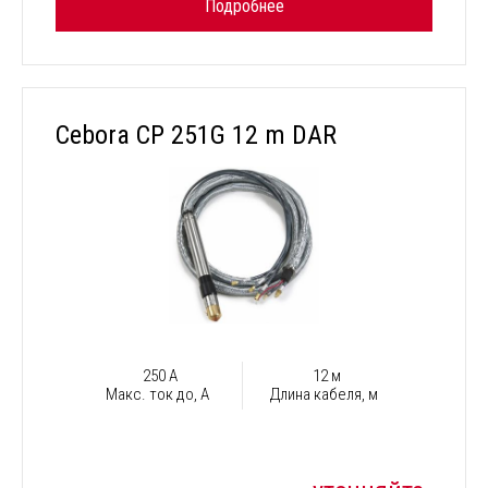
Подробнее
Cebora CP 251G 12 m DAR
250 А
12 м
Макс. ток до, А
Длина кабеля, м