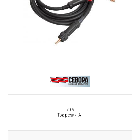
70 А
Ток резки, А