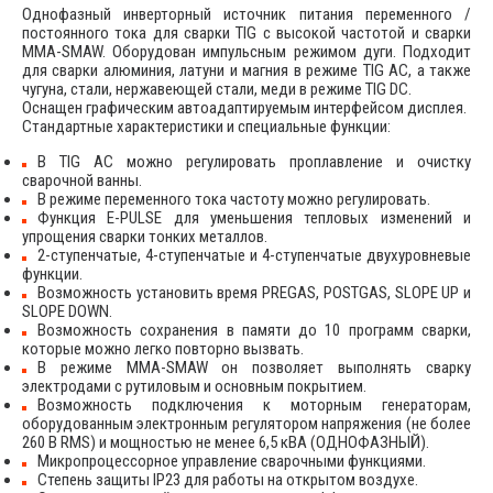
Однофазный инверторный источник питания переменного /
постоянного тока для сварки TIG с высокой частотой и сварки
MMA-SMAW. Оборудован импульсным режимом дуги. Подходит
для сварки алюминия, латуни и магния в режиме TIG AC, а также
чугуна, стали, нержавеющей стали, меди в режиме TIG DC.
Оснащен графическим автоадаптируемым интерфейсом дисплея.
Стандартные характеристики и специальные функции:
В TIG AC можно регулировать проплавление и очистку
сварочной ванны.
В режиме переменного тока частоту можно регулировать.
Функция E-PULSE для уменьшения тепловых изменений и
упрощения сварки тонких металлов.
2-ступенчатые, 4-ступенчатые и 4-ступенчатые двухуровневые
функции.
Возможность установить время PREGAS, POSTGAS, SLOPE UP и
SLOPE DOWN.
Возможность сохранения в памяти до 10 программ сварки,
которые можно легко повторно вызвать.
В режиме MMA-SMAW он позволяет выполнять сварку
электродами с рутиловым и основным покрытием.
Возможность подключения к моторным генераторам,
оборудованным электронным регулятором напряжения (не более
260 В RMS) и мощностью не менее 6,5 кВА (ОДНОФАЗНЫЙ).
Микропроцессорное управление сварочными функциями.
Степень защиты IP23 для работы на открытом воздухе.