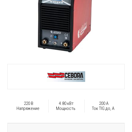
220 В
4.80 кВт
200 А
Напряжение
Мощность
Ток TIG до, А