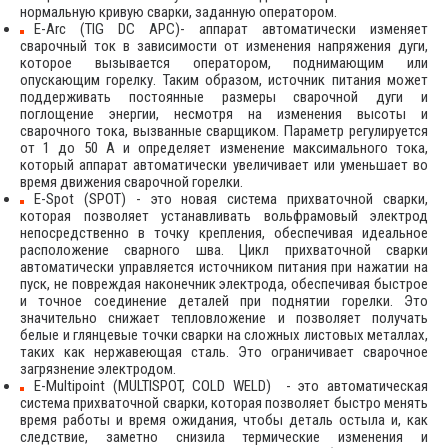
нормальную кривую сварки, заданную оператором.
E-Arc (TIG DC APC)- аппарат автоматически изменяет
сварочный ток в зависимости от изменения напряжения дуги,
которое вызывается оператором, поднимающим или
опускающим горелку. Таким образом, источник питания может
поддерживать постоянные размеры сварочной дуги и
поглощение энергии, несмотря на изменения высоты и
сварочного тока, вызванные сварщиком. Параметр регулируется
от 1 до 50 А и определяет изменение максимального тока,
который аппарат автоматически увеличивает или уменьшает во
время движения сварочной горелки.
E-Spot (SPOT) - это новая система прихваточной сварки,
которая позволяет устанавливать вольфрамовый электрод
непосредственно в точку крепления, обеспечивая идеальное
расположение сварного шва. Цикл прихваточной сварки
автоматически управляется источником питания при нажатии на
пуск, не повреждая наконечник электрода, обеспечивая быстрое
и точное соединение деталей при поднятии горелки. Это
значительно снижает тепловложение и позволяет получать
белые и глянцевые точки сварки на сложных листовых металлах,
таких как нержавеющая сталь. Это ограничивает сварочное
загрязнение электродом.
E-Multipoint (MULTISPOT, COLD WELD) - это автоматическая
система прихваточной сварки, которая позволяет быстро менять
время работы и время ожидания, чтобы деталь остыла и, как
следствие, заметно снизила термические изменения и