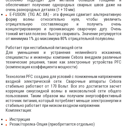
особенно подходит для металла большой толщины и
обеспечивает получение однородных сварных швов даже на
очень разнородных деталях (1 + 10 мм).
E-FUSION (TIG AC XA) - эта функция сдвигает альтернативную
форму волны относительно нуля, чтобы увеличить
отрицательную составляющую и получить очень
концентрированную и проникающую сварочную дугу. Очень
тонкий металл полезно быстро сваривать. Значение регулируется
от минимума 1% до максимума 80% отрицательной полуволны.
Работает при нестабильной питающей сети
Для уменьшения и устранения нелинейного искажения,
специалисты и инженеры компании Cebora внедрили различные
технические решения, такие как электронные устройства PFC
(компенсация коэффициента мощности).
Технология PFC создана для условий с пониженным напряжением
входной электрической сети. Сварочные аппараты Cebora
стабильно работают от 170 Вольт. Все это достигается засчет
коррекции синусоидной волны в низковольтной сети общего
пользования. Таким образом мы получаем энергоэффективный
источник питания, который потребляет меньше электроэнергии и
стабильно работает при низком входном напряжении.
Комплектация:
Инструкция
Резак/горелка-Опция (приобретается отдельно)