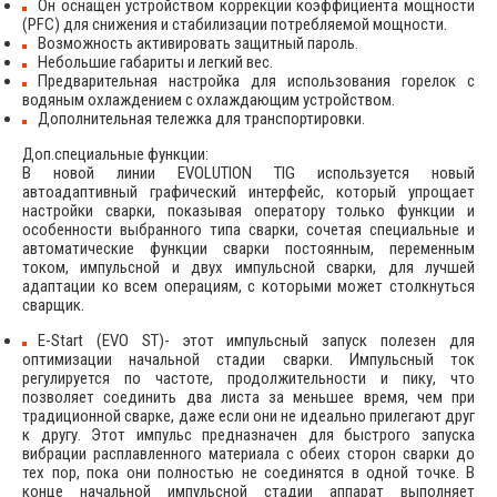
Он оснащен устройством коррекции коэффициента мощности
(PFC) для снижения и стабилизации потребляемой мощности.
Возможность активировать защитный пароль.
Небольшие габариты и легкий вес.
Предварительная настройка для использования горелок с
водяным охлаждением с охлаждающим устройством.
Дополнительная тележка для транспортировки.
Доп.специальные функции:
В новой линии EVOLUTION TIG используется новый
автоадаптивный графический интерфейс, который упрощает
настройки сварки, показывая оператору только функции и
особенности выбранного типа сварки, сочетая специальные и
автоматические функции сварки постоянным, переменным
током, импульсной и двух импульсной сварки, для лучшей
адаптации ко всем операциям, с которыми может столкнуться
сварщик.
E-Start (EVO ST)- этот импульсный запуск полезен для
оптимизации начальной стадии сварки. Импульсный ток
регулируется по частоте, продолжительности и пику, что
позволяет соединить два листа за меньшее время, чем при
традиционной сварке, даже если они не идеально прилегают друг
к другу. Этот импульс предназначен для быстрого запуска
вибрации расплавленного материала с обеих сторон сварки до
тех пор, пока они полностью не соединятся в одной точке. В
конце начальной импульсной стадии аппарат выполняет