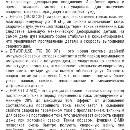
механическую деформацию соединения. И рабочее время, и
время ожидания можно отрегулировать для получения
сварочного цикла, подходящего для любых нужд.
E-Pulse (TIG DC XP) -идеален для сварки очень тонких пластин.
Благодаря импульсу до 10 кГц, он сильно ограничивает конус
сварочной дуги, уменьшая площадь термических изменений и, как
следствие, меньшую механическую деформацию детали. На
самом деле дуга намного более стабильна и концентрирована,
что увеличивает проплавление детали и скорость выполнения
сварного шва.
E-TWOPULSE (TIG DC XP) - это новая система двойной
импульсной сварки, которая сочетает в себе период нормального
импульсного тока с полупериодом, регулируемым по времени и
амплитуде в процентах, что позволяет импульсному сварочному
току иметь четыре уровня вместо обычных двух. Скорость
сварки остается неизменной, что позволяет получить более
узкие валики, снизить тепловложение и механическую
деформацию детали.
E-MIX (TIG MIX) - эта функция позволяет вставить полупериод
постоянного тока в период переменного тока, регулируемый от
минимум 20% до максимум 90%. Эффект от добавления
составляющей постоянного тока заключается в смешении
свойств сварки на переменном токе с проплавлением, типичным
для сварки на постоянном токе, что увеличивает скорость сварки
даже при холодной сварке. Таким образом, функция E-MIX
позволяет очень быстро получить сварочную ванну, она