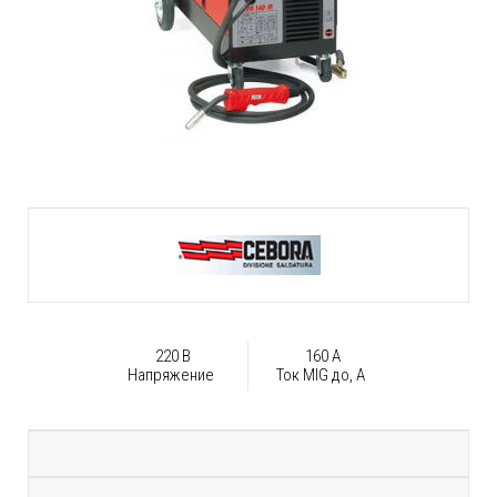
220 В
160 А
Напряжение
Ток MIG до, А