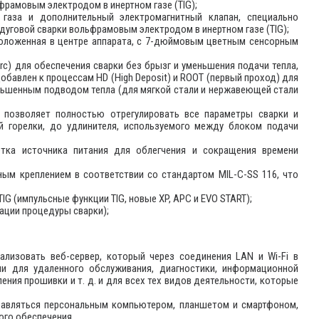
фрамовым электродом в инертном газе (TIG);
газа и дополнительный электромагнитный клапан, специально
дуговой сварки вольфрамовым электродом в инертном газе (TIG);
положенная в центре аппарата, с 7-дюймовым цветным сенсорным
Arc) для обеспечения сварки без брызг и уменьшения подачи тепла,
обавлен к процессам HD (High Deposit) и ROOT (первый проход) для
ьшенным подводом тепла (для мягкой стали и нержавеющей стали
 позволяет полностью отрегулировать все параметры сварки и
й горелки, до удлинителя, используемого между блоком подачи
тка источника питания для облегчения и сокращения времени
ным креплением в соответствии со стандартом MIL-C-SS 116, что
G (импульсные функции TIG, новые XP, APC и EVO START);
ации процедуры сварки);
еализовать веб-сервер, который через соединения LAN и Wi-Fi в
и для удаленного обслуживания, диагностики, информационной
ния прошивки и т. д. и для всех тех видов деятельности, которые
равляться персональным компьютером, планшетом и смартфоном,
ого обеспечения.