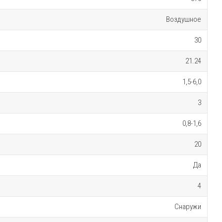
Воздушное
30
21.24
1,5-6,0
3
0,8-1,6
20
Да
4
Снаружи