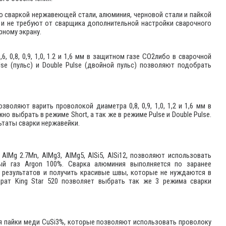
со сваркой нержавеющей стали, алюминия, черновой стали и пайкой
 и не требуют от сварщика дополнительной настройки сварочного
рному экрану.
 0,8, 0,9, 1,0, 1.2 и 1,6 мм в защитном газе CO2либо в сварочной
lse (пульс) и Double Pulse (двойной пульс) позволяют подобрать
воляют варить проволокой диаметра 0,8, 0,9, 1,0, 1,2 и 1,6 мм в
о выбрать в режиме Short, а так же в режиме Pulse и Double Pulse.
ьтаты сварки нержавейки.
AlMg 2.7Mn, AlMg3, AlMg5, AlSi5, AlSi12, позволяют использовать
тный газ Argon 100%. Сварка алюминия выполняется по заранее
 результатов и получить красивые швы, которые не нуждаются в
арат King Star 520 позволяет выбрать так же 3 режима сварки
для пайки меди CuSi3%, которые позволяют использовать проволоку