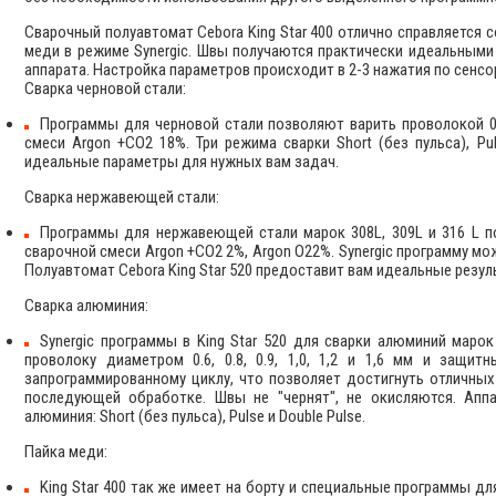
Сварочный полуавтомат Cebora King Star 400 отлично справляется 
меди в режиме Synergic. Швы получаются практически идеальными
аппарата. Настройка параметров происходит в 2-3 нажатия по сенсо
Сварка черновой стали:
Программы для черновой стали позволяют варить проволокой 0,6,
смеси Argon +CO2 18%. Три режима сварки Short (без пульса), Pu
идеальные параметры для нужных вам задач.
Сварка нержавеющей стали:
Программы для нержавеющей стали марок 308L, 309L и 316 L поз
сварочной смеси Argon +CO2 2%, Argon O22%. Synergic программу можн
Полуавтомат Cebora King Star 520 предоставит вам идеальные резул
Сварка алюминия:
Synergic программы в King Star 520 для сварки алюминий марок 
проволоку диаметром 0.6, 0.8, 0.9, 1,0, 1,2 и 1,6 мм и защи
запрограммированному циклу, что позволяет достигнуть отличных
последующей обработке. Швы не "чернят", не окисляются. Апп
алюминия: Short (без пульса), Pulse и Double Pulse.
Пайка меди:
King Star 400 так же имеет на борту и специальные программы 