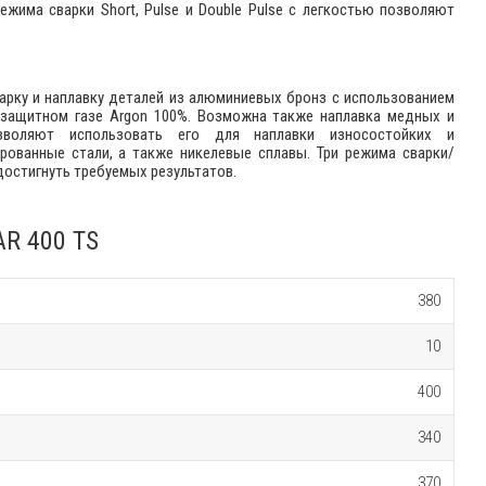
режима сварки Short, Pulse и Double Pulse c легкостью позволяют
варку и наплавку деталей из алюминиевых бронз с использованием
м в защитном газе Argon 100%. Возможна также наплавка медных и
зволяют использовать его для наплавки износостойких и
рованные стали, а также никелевые сплавы. Три режима сварки/
 достигнуть требуемых результатов.
AR 400 TS
380
10
400
340
370