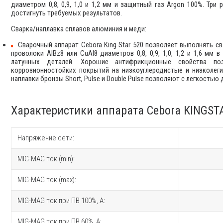
диаметром 0,8, 0,9, 1,0 и 1,2 мм и защитный газ Argon 100%. Три 
достигнуть требуемых результатов.
Сварка/наплавка сплавов алюминия и меди:
Сварочный аппарат Cebora King Star 520 позволяет выполнять c
проволоки AlBz8 или CuAl8 диаметров 0,8, 0,9, 1,0, 1,2 и 1,6 м
латунных деталей. Хорошие антифрикционные свойства по
коррозионностойких покрытий на низкоуглеродистые и низколеги
наплавки бронзы Short, Pulse и Double Pulse позволяют c легкостью
Характеристики аппарата Cebora KINGST
Напряжение сети:
MIG-MAG ток (min):
MIG-MAG ток (max):
MIG-MAG ток при ПВ 100%, A:
MIG-MAG ток при ПВ 60%, A: