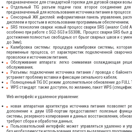
предназначенное для стандартной горелки для дуговой сварки воль
Отдельный TIG разъем подачи газа: второе соединение для 
предназначенный для использования источника питания в процессе 
Сенсорный ЖК дисплей: информативная панель управления, рас
дисплеем и простым в использовании программным обеспечением;
SRS технология сварки: новый процесс сварки SRS (аналог Cold 
особенно при работе с SG2-SG3 и SS308L. Процесс сварки SRS был д
достижения полностью свободных от брызг сварных швов и с умен
до 3мм);
Калибровка системы: процедура калибровки системы, которая
переменные процесса, от характеристик подключенной сварочно
проволоки и источником питания;
Обслуживание аппарата: легко снимаемая охлаждающая реше
обслуживания;
Разъемы: подключение источника питания / провода с байонет
устраняет проблему вставки и фиксации сигнального кабеля;
Полноценный TIG DC режим: дополнительное обновление до FULL TI
WPS стандарт: также доступен, по желанию, пакет WPS (специфик
Web интерфейс и удаленное управление:
новая аппаратная архитектура источника питания позволяет р
дополнение к двум USB-портам предоставляет полезные функци
системы, резервного копирования и данных восстановления, обновле
требуют сбора и обработки данных;
Пользовательский интерфейс может управляться удаленно и уп
без необходимости использования другого выделенного программн