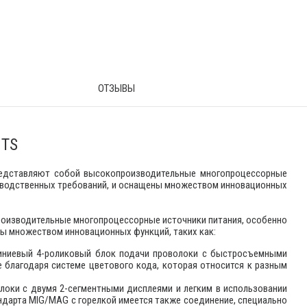
ОТЗЫВЫ
 TS
представляют собой высокопроизводительные многопроцессорные
зводственных требований, и оснащены множеством инновационных
роизводительные многопроцессорные источники питания, особенно
ы множеством инновационных функций, таких как:
иниевый 4-роликовый блок подачи проволоки с быстросъемными
 благодаря системе цветового кода, которая относится к разным
олоки с двумя 2-сегментными дисплеями и легким в использовании
ндарта MIG/MAG с горелкой имеется также соединение, специально