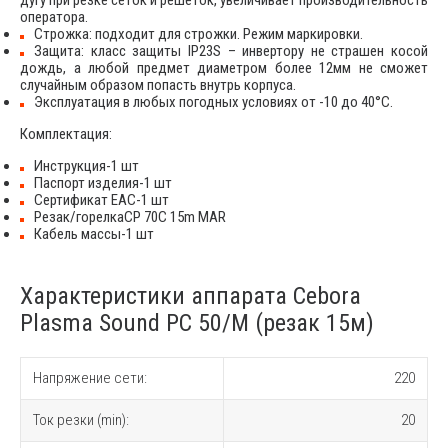
дугу при резке сеток и решеток, увеличивает производительность
оператора.
Строжка: подходит для строжки. Режим маркировки.
Защита: класс защиты IP23S – инвертору не страшен косой
дождь, а любой предмет диаметром более 12мм не сможет
случайным образом попасть внутрь корпуса.
Эксплуатация в любых погодных условиях от -10 до 40°С.
Комплектация:
Инструкция-1 шт
Паспорт изделия-1 шт
Сертификат ЕАС-1 шт
Резак/горелкаCP 70C 15m MAR
Кабель массы-1 шт
Характеристики аппарата Cebora
Plasma Sound PC 50/М (резак 15м)
Напряжение сети:
220
Ток резки (min):
20