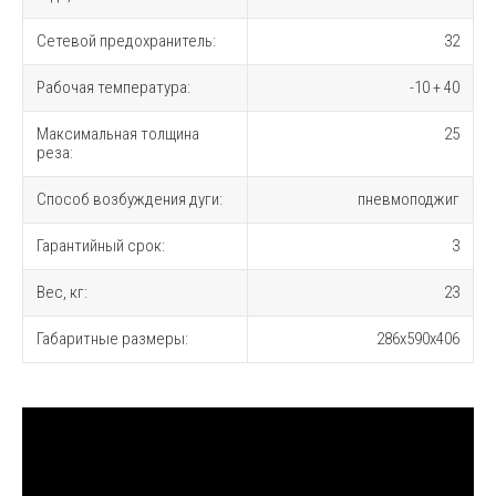
Сетевой предохранитель:
32
Рабочая температура:
-10 + 40
Максимальная толщина
25
реза:
Способ возбуждения дуги:
пневмоподжиг
Гарантийный срок:
3
Вес, кг:
23
Габаритные размеры:
286x590x406