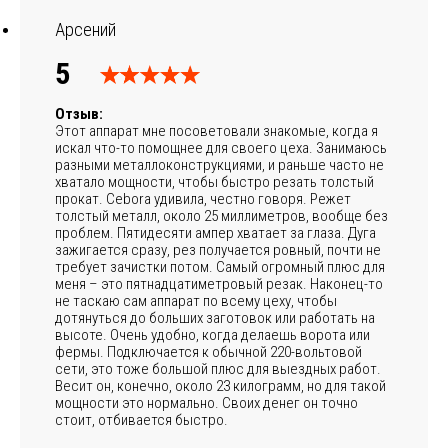
Арсений
5
Отзыв:
Этот аппарат мне посоветовали знакомые, когда я
искал что-то помощнее для своего цеха. Занимаюсь
разными металлоконструкциями, и раньше часто не
хватало мощности, чтобы быстро резать толстый
прокат. Cebora удивила, честно говоря. Режет
толстый металл, около 25 миллиметров, вообще без
проблем. Пятидесяти ампер хватает за глаза. Дуга
зажигается сразу, рез получается ровный, почти не
требует зачистки потом. Самый огромный плюс для
меня – это пятнадцатиметровый резак. Наконец-то
не таскаю сам аппарат по всему цеху, чтобы
дотянуться до больших заготовок или работать на
высоте. Очень удобно, когда делаешь ворота или
фермы. Подключается к обычной 220-вольтовой
сети, это тоже большой плюс для выездных работ.
Весит он, конечно, около 23 килограмм, но для такой
мощности это нормально. Своих денег он точно
стоит, отбивается быстро.