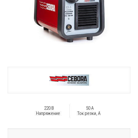
220 В
50 А
Напряжение
Ток резки, А