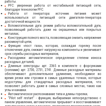
работы.
PFC: уверенная работа от нестабильной питающей сети,
благодаря технологии PFC.
Работа от генератора: источник питания может
использоваться от питающей сети двигателя-генератора
достаточной мощности.
Вспомогательная дуга: режим работы вспомогательной дуги,
позволяющий работать даже на окрашенных или покрытых
металлах;
Конструкция полного моста, позволяющая снизить напряжение
разомкнутой цепи;
Функция «пост газа», которая, охлаждая горелку после
отключения дуги, снижает нагрузку на компоненты и увеличивает
срок службы расходных материалов;
Расходники: автоматическое определение степени износа
расходных деталей;
Длинные электроды арт. 2365 в комплекте с форсунками
(соплами) арт. 2730, 2731, 2741. Длинные расходные материалы
обеспечивают дополнительное удлинение, необходимое во
время резки или строжки в самых удаленных точках, которые
недоступны для стандартных расходных материалов, что
позволяет работать даже в самых сложных местах, таких как
углы и канавки.
Автоматическое распознавание типа и длины горелки;
"Pilot self restart" - функция, выбираемая непосредственно с
панели управления, автоматически прерывает и восстанавливает