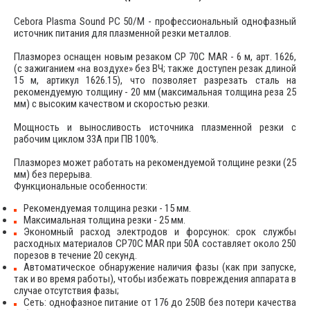
Cebora Plasma Sound PC 50/M - профессиональный однофазный
источник питания для плазменной резки металлов.
Плазморез оснащен новым резаком CP 70C MAR - 6 м, арт. 1626,
(с зажиганием «на воздухе» без ВЧ; также доступен резак длиной
15 м, артикул 1626.15), что позволяет разрезать сталь на
рекомендуемую толщину - 20 мм (максимальная толщина реза 25
мм) с высоким качеством и скоростью резки.
Мощность и выносливость источника плазменной резки с
рабочим циклом 33А при ПВ 100%.
Плазморез может работать на рекомендуемой толщине резки (25
мм) без перерыва.
Функциональные особенности:
Рекомендуемая толщина резки - 15 мм.
Максимальная толщина резки - 25 мм.
Экономный расход электродов и форсунок: срок службы
расходных материалов CP70C MAR при 50A составляет около 250
порезов в течение 20 секунд.
Автоматическое обнаружение наличия фазы (как при запуске,
так и во время работы), чтобы избежать повреждения аппарата в
случае отсутствия фазы;
Сеть: однофазное питание от 176 до 250В без потери качества