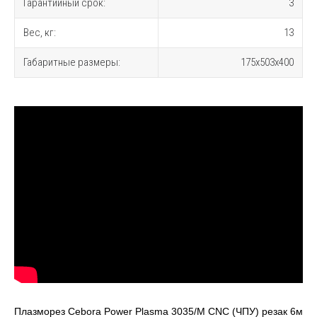
Гарантийный срок:
3
Вес, кг:
13
Габаритные размеры:
175x503x400
Плазморез Cebora Power Plasma 3035/M CNC (ЧПУ) резак 6м