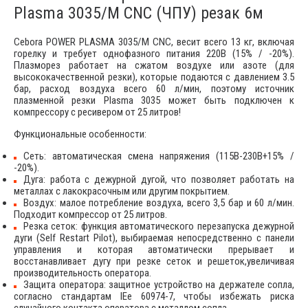
Plasma 3035/M CNC (ЧПУ) резак 6м
Cebora POWER PLASMA 3035/М CNC, весит всего 13 кг, включая
горелку и требует однофазного питания 220В (15% / -20%).
Плазморез работает на сжатом воздухе или азоте (для
высококачественной резки), которые подаются с давлением 3.5
бар, расход воздуха всего 60 л/мин, поэтому источник
плазменной резки Plasma 3035 может быть подключен к
компрессору с ресивером от 25 литров!
Функциональные особенности:
Сеть: автоматическая смена напряжения (115В-230В+15% /
-20%).
Дуга: работа с дежурной дугой, что позволяет работать на
металлах с лакокрасочным или другим покрытием.
Воздух: малое потребление воздуха, всего 3,5 бар и 60 л/мин.
Подходит компрессор от 25 литров.
Резка сеток: функция автоматического перезапуска дежурной
дуги (Self Restart Pilot), выбираемая непосредственно с панели
управления и которая автоматически прерывает и
восстанавливает дугу при резке сеток и решеток,увеличивая
производительность оператора.
Защита оператора: защитное устройство на держателе сопла,
согласно стандартам IEe 60974-7, чтобы избежать риска