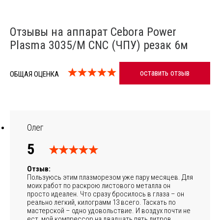
Отзывы на аппарат Cebora Power
Plasma 3035/M CNC (ЧПУ) резак 6м
оставить отзыв
ОБЩАЯ ОЦЕНКА
Олег
5
Отзыв:
Пользуюсь этим плазморезом уже пару месяцев. Для
моих работ по раскрою листового металла он
просто идеален. Что сразу бросилось в глаза – он
реально легкий, килограмм 13 всего. Таскать по
мастерской – одно удовольствие. И воздух почти не
ест, мой компрессор на двадцать пять литров