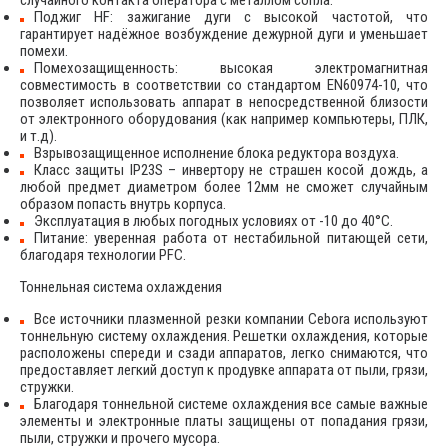
случайного контакта оператора с металлом сопла.
Поджиг HF: зажигание дуги с высокой частотой, что
гарантирует надёжное возбуждение дежурной дуги и уменьшает
помехи.
Помехозащищенность: высокая электромагнитная
совместимость в соответствии со стандартом EN60974-10, что
позволяет использовать аппарат в непосредственной близости
от электронного оборудования (как например компьютеры, ПЛК,
и т.д).
Взрывозащищенное исполнение блока редуктора воздуха.
Класс защиты IP23S – инвертору не страшен косой дождь, а
любой предмет диаметром более 12мм не сможет случайным
образом попасть внутрь корпуса.
Эксплуатация в любых погодных условиях от -10 до 40°С.
Питание: уверенная работа от нестабильной питающей сети,
благодаря технологии PFC.
Тоннельная система охлаждения
Все источники плазменной резки компании Cebora используют
тоннельную систему охлаждения. Решетки охлаждения, которые
расположены спереди и сзади аппаратов, легко снимаются, что
предоставляет легкий доступ к продувке аппарата от пыли, грязи,
стружки.
Благодаря тоннельной системе охлаждения все самые важные
элементы и электронные платы защищены от попадания грязи,
пыли, стружки и прочего мусора.