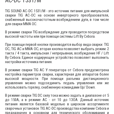
AC-DC 1531/M
TIG SOUND AC-DC 1531/М - это источник питания для импульсной
сварки TIG АС-ОС на основе инверторного преобразователя,
снабженный высокочастотным возбуждением дуги, в том числе
для сварки ММА ОС.
В режиме сварки TIG возбуждение дуги проводится посредством
высокой частоты или при помощи системы Lift By Cebora.
При помощи первой кнопки производится выбор вида сварки: TIG
ОС, TIG АС и ММА ОС; вторая кнопка позволяет выбрать режим: 2
такта / 4 такта, импульсная / непрерывная, возбуждение HF / Lift
By Cebora. Единое кодирующее устройство позволяет выполнить
настройки источника питания.
В режиме сварки TIG АС У генератора от Cebora предусмотрена
настройка параметров сварки, характерная для аппаратов более
высокой мощности. При помощи разъема дистанционного
управления можно подсоединить педаль управления или же
использовать горелку, снабженную командами Up/ Down.
В режиме сварки TIG DС силу тока можно задать в диапазоне от 5
до 150А, а в режиме АС - от 10 до 1ЗОА. Данный источник
питания является базовой моделью в широком ассортименте
сварочных установок TIG АС-DС производства компании Cebora и
предназначен в основном для технического обслуживания и