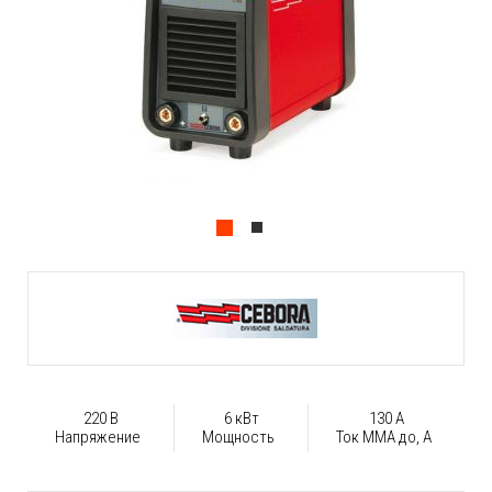
220 В
6 кВт
130 А
Напряжение
Мощность
Ток ММА до, А