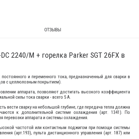
ОТЗЫВЫ
DC 2240/M + горелка Parker SGT 26FX в
постоянного и переменного тока, предназначенный для сварки в
дов с целлюлозным покрытием).
товлении аппарата, позволяют достигать высокого коэффициента
альной силы тока сварки - всего 5 А.
ть вести сварку на небольшой глубине, где передача тепла должна
аются к дополнительной системе охлаждения (арт. 1341). По
ля перевозки аппарата и системы охлаждения.
высокой частотой или контактным поджигом при помощи системы
ения (арт.193), пульта дистанционного управления (арт. 187) или