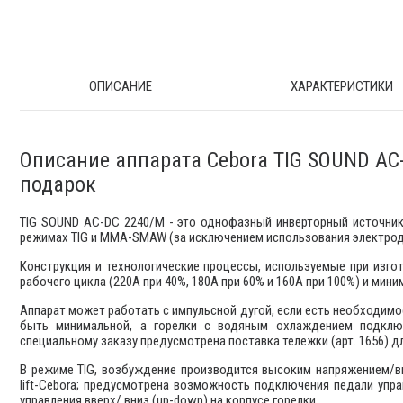
ОПИСАНИЕ
ХАРАКТЕРИСТИКИ
Описание аппарата Cebora TIG SOUND AC-
подарок
TIG SOUND AC-DC 2240/М - это однофазный инверторный источник 
режимах TIG и MMA-SMAW (за исключением использования электро
Конструкция и технологические процессы, используемые при изго
рабочего цикла (220А при 40%, 180А при 60% и 160А при 100%) и миним
Аппарат может работать с импульсной дугой, если есть необходимос
быть минимальной, а горелки с водяным охлаждением подключ
специальному заказу предусмотрена поставка тележки (арт. 1656) д
В режиме TIG, возбуждение производится высоким напряжением/
lift-Cebora; предусмотрена возможность подключения педали управл
управления вверх/ вниз (up-down) на корпусе горелки.