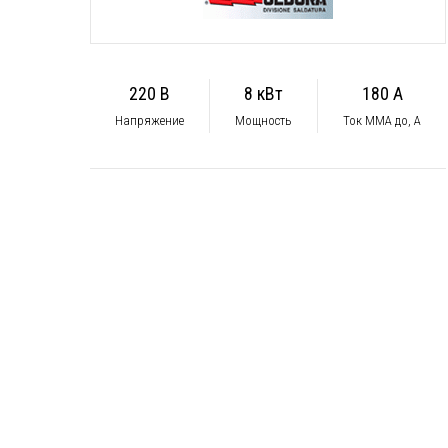
220 В
8 кВт
180 А
Напряжение
Мощность
Ток ММА до, А