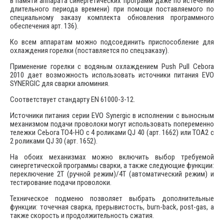
в памяти аппарата синергетических программ даже по истечении
длительного периода времени) при помощи поставляемого по
специальному заказу комплекта обновления программного
обеспечения арт. 136).
Ко всем аппаратам можно подсоединить приспособление для
охлаждения горелки (поставляется по спецзаказу).
Применение горелки с водяным охлаждением Push Pull Cebora
2010 дает возможность использовать источники питания EVO
SYNERGIC для сварки алюминия.
Соответствует стандарту EN 61000-3-12.
Источники питания серии EVO Synergic в исполнении с выносным
механизмом подачи проволоки могут использовать попеременно
тележки СеЬога ТО4-НО с 4 роликами QJ 40 (арт. 1662) или ТОА2 с
2 роликами QJ 30 (арт. 1652).
На обоих механизмах можно включить выбор требуемой
синергетической программы сварки, а также следующие функции:
переключение 2Т (ручной режим)/4Т (автоматический режим) и
тестирование подачи проволоки.
Техническое подменю позволяет выбрать дополнительные
функции: точечная сварка, прерывистость, buгn-back, post-gas, а
также скорость и продолжительность сжатия.