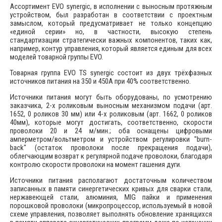
Ассортимент EVO synergic, в исполнении с выносным протяжным
устройством, был разработан в соответствии с проектным
замыслом, который предусматривает не только концепцию
«единой серии» но, в частности, высокую степень
стандартизации стратегически важных компонентов, таких как,
например, контур управления, который является единым для всех
моделей товарной группы EVO.
Товарная группа EVO TS synergic состоит из двух трёхфазных
источников питания на 350 и 450А при 40% соответственно.
Источники питания могут быть оборудованы, по усмотрению
заказчика, 2-х роликовым выносным механизмом подачи (арт.
1652, 0 роликов 30 мм) или 4-х роликовым (арт. 1662, 0 роликов
40мм), которые могут достигать, соответственно, скорости
проволоки 20 и 24 м/мин.; оба оснащены цифровыми
амперметром/вольтметром и устройством регулировки "buгn-
back" (остаток проволоки после прекращения подачи),
облегчающим возврат к регулярной подаче проволоки, благодаря
контролю скорости проволоки на момент гашения дуги.
Источники питания располагают достаточным количеством
записанных в памяти синергетических кривых для сварки стали,
нержавеющей стали, алюминия, MIG пайки и применения
порошковой проволоки (микропроцессор, используемый в новой
схеме управления, позволяет выполнять обновление хранящихся