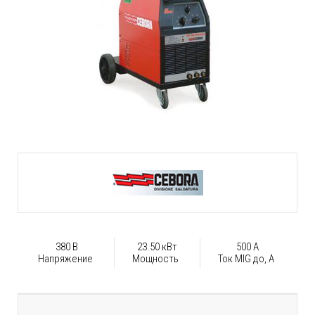
380 В
23.50 кВт
500 А
Напряжение
Мощность
Ток MIG до, А